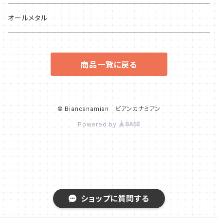
フルーツっぽいもの
オールメタル
草っぽいもの
商品一覧に戻る
宇宙っぽいもの
その他
© Biancanamian ビアンカナミアン
Powered by
ウサギ
鳥
ショップに質問する