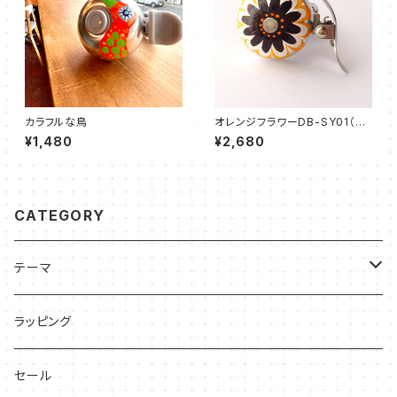
カラフルな鳥
オレンジフラワーDB-SY01（ア
ヘッド/ダイキャスト）かわいい☆
¥1,480
¥2,680
おしゃれな自転車ベル
CATEGORY
テーマ
ネコ
ラッピング
花っぽいもの
セール