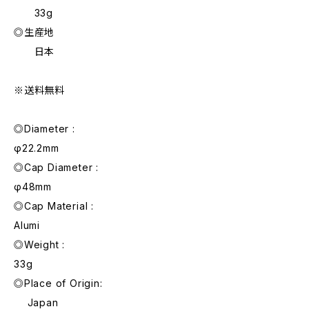
33g
◎生産地
日本
※送料無料
◎Diameter :
φ22.2mm
◎Cap Diameter :
φ48mm
◎Cap Material :
Alumi
◎Weight :
33g
◎Place of Origin:
Japan