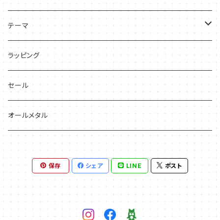
テーマ
ネコ
ラッピング
花っぽいもの
セール
フルーツっぽいもの
オールメタル
草っぽいもの
保存
シェア
LINE
ポスト
宇宙っぽいもの
その他